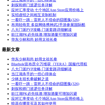
当江湖杀手的一些心得体会
刺探和师门巡逻任务详解
应对汇率变动 七个地区App Store应用价格上
实招虚招之间相互克制机制
一看吓一跳：雷死人不偿命的囧图集(326)
布局轻电竞 多益网络携神武2手游参展国际酷
八大门派PVP攻略 门派套路详细解读
欲江湖PK必先练酒 增加酒量可增加闪避
华东少林和尚 妙用太祖长拳
最新文章
华东少林和尚 妙用太祖长拳
Bluehole宣布昆仑万维获《TERA》国服代理权
八大门派PVP攻略 门派套路详细解读
当江湖杀手的一些心得体会
少林太祖长拳破解之道
一看吓一跳：雷死人不偿命的囧图集(326)
刺探和师门巡逻任务详解
欲江湖PK必先练酒 增加酒量可增加闪避
应对汇率变动 七个地区App Store应用价格上
暗器在哪里买及其如何使用