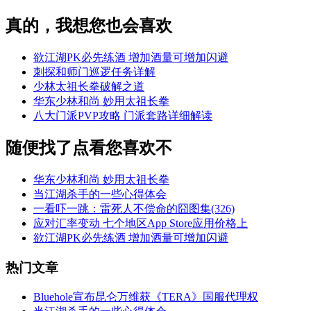
真的，我想您也会喜欢
欲江湖PK必先练酒 增加酒量可增加闪避
刺探和师门巡逻任务详解
少林太祖长拳破解之道
华东少林和尚 妙用太祖长拳
八大门派PVP攻略 门派套路详细解读
随便找了点看您喜欢不
华东少林和尚 妙用太祖长拳
当江湖杀手的一些心得体会
一看吓一跳：雷死人不偿命的囧图集(326)
应对汇率变动 七个地区App Store应用价格上
欲江湖PK必先练酒 增加酒量可增加闪避
热门文章
Bluehole宣布昆仑万维获《TERA》国服代理权