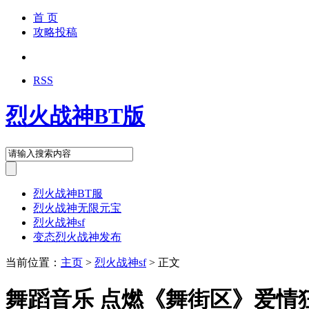
首 页
攻略投稿
RSS
烈火战神BT版
烈火战神BT服
烈火战神无限元宝
烈火战神sf
变态烈火战神发布
当前位置：
主页
>
烈火战神sf
> 正文
舞蹈音乐 点燃《舞街区》爱情