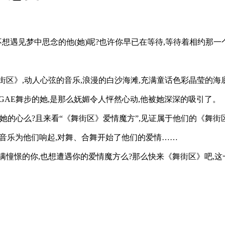
不想遇见梦中思念的他(她)呢?也许你早已在等待,等待着相约那
区》,动人心弦的音乐,浪漫的白沙海滩,充满童话色彩晶莹的海底
GGAE舞步的她,是那么妩媚令人怦然心动,他被她深深的吸引了。
来看“《舞街区》爱情魔方”,见证属于他们的《舞街区》爱情故事:http:
。音乐为他们响起,对舞、合舞开始了他们的爱情……
满憧憬的你,也想遭遇你的爱情魔方么?那么快来《舞街区》吧,