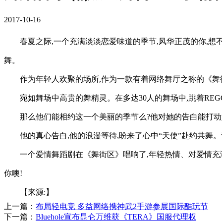
2017-10-16
春夏之际,一个充满淡淡恋爱味道的季节,风华正茂的你,想
舞。
作为年轻人欢聚的场所,作为一款有着网络舞厅之称的《舞街
宛如舞场中高贵的舞精灵。在多达30人的舞场中,跳着RE
那么他们能相约这一个美丽的季节么?他对她的告白能打动她的心么?且
他的真心告白,他的浪漫等待,盼来了心中“天使”赴约共舞
一个爱情舞蹈剧在《舞街区》唱响了,年轻热情、对爱情充
你噢!
【来源:】
上一篇：
布局轻电竞 多益网络携神武2手游参展国际酷玩节
下一篇：
Bluehole宣布昆仑万维获《TERA》国服代理权