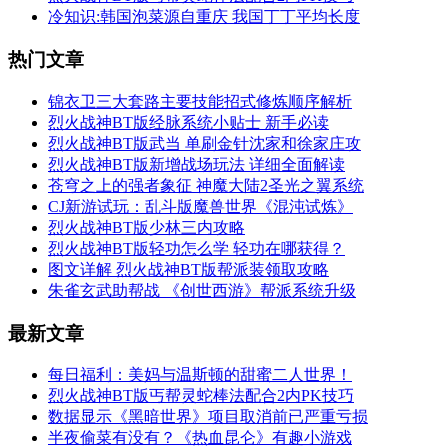
冷知识:韩国泡菜源自重庆 我国丁丁平均长度
热门文章
锦衣卫三大套路主要技能招式修炼顺序解析
烈火战神BT版经脉系统小贴士 新手必读
烈火战神BT版武当 单刷金针沈家和徐家庄攻
烈火战神BT版新增战场玩法 详细全面解读
苍穹之上的强者象征 神魔大陆2圣光之翼系统
CJ新游试玩：乱斗版魔兽世界《混沌试炼》
烈火战神BT版少林三内攻略
烈火战神BT版轻功怎么学 轻功在哪获得？
图文详解 烈火战神BT版帮派装领取攻略
朱雀玄武助帮战 《创世西游》帮派系统升级
最新文章
每日福利：美妈与温斯顿的甜蜜二人世界！
烈火战神BT版丐帮灵蛇棒法配合2内PK技巧
数据显示《黑暗世界》项目取消前已严重亏损
半夜偷菜有没有？《热血昆仑》有趣小游戏