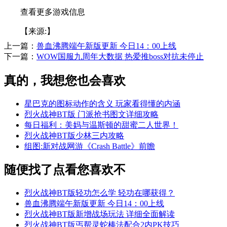
查看更多游戏信息
【来源:】
上一篇：
兽血沸腾端午新版更新 今日14：00上线
下一篇：
WOW国服九周年大数据 热爱推boss对抗未停止
真的，我想您也会喜欢
星巴克的图标动作的含义 玩家看得懂的内涵
烈火战神BT版 门派抢书图文详细攻略
每日福利：美妈与温斯顿的甜蜜二人世界！
烈火战神BT版少林三内攻略
组图:新对战网游《Crash Battle》前瞻
随便找了点看您喜欢不
烈火战神BT版轻功怎么学 轻功在哪获得？
兽血沸腾端午新版更新 今日14：00上线
烈火战神BT版新增战场玩法 详细全面解读
烈火战神BT版丐帮灵蛇棒法配合2内PK技巧