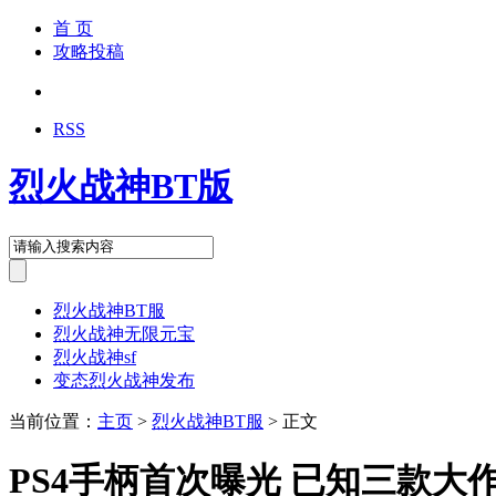
首 页
攻略投稿
RSS
烈火战神BT版
烈火战神BT服
烈火战神无限元宝
烈火战神sf
变态烈火战神发布
当前位置：
主页
>
烈火战神BT服
> 正文
PS4手柄首次曝光 已知三款大