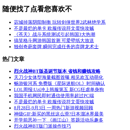
随便找了点看您喜欢不
宓城掉落阴阳制衡 玩转剑侠世界2武林绝学系
不是最烂的单卡 欧服传说符文蛋快攻贼
《苍天》战斗系统测试引起韩国3大热潮
搞笑格斗网游韩国首测 可爱壁纸大放送
独创奇葩套牌 瞬间完成任务的弃牌龙术士
热门文章
烈火战神BT版圣诞节版本 省钱和赚钱攻略
天刀少女体型海量截图首曝 相见欢互动萌化
畅游银河系 免费版《星际迷航OL》时间确认
LOL周报:Uzi冲上韩服第五 新CG狂虐单身狗
我国手机网民即时通信使用率超过PC端
不是最烂的单卡 欧服传说符文蛋快攻贼
8月28日-9月3日 一周热门新游视频回顾
神级GIF:新买的黑丝这么滑?日本溜冰界最美
开学前恶补一下 《画江山》答题活动乐趣多
烈火战神BT版门派操作技巧