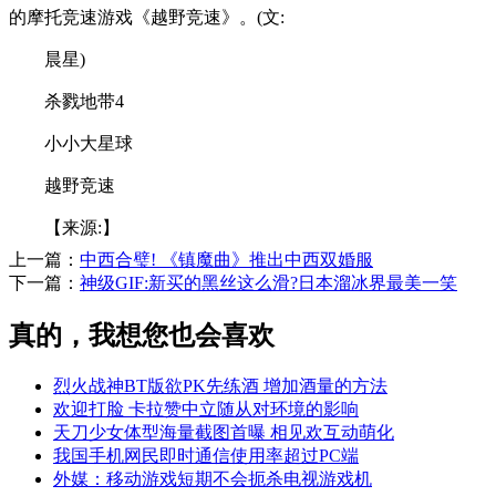
的摩托竞速游戏《越野竞速》。(文:
晨星)
杀戮地带4
小小大星球
越野竞速
【来源:】
上一篇：
中西合璧! 《镇魔曲》推出中西双婚服
下一篇：
神级GIF:新买的黑丝这么滑?日本溜冰界最美一笑
真的，我想您也会喜欢
烈火战神BT版欲PK先练酒 增加酒量的方法
欢迎打脸 卡拉赞中立随从对环境的影响
天刀少女体型海量截图首曝 相见欢互动萌化
我国手机网民即时通信使用率超过PC端
外媒：移动游戏短期不会扼杀电视游戏机